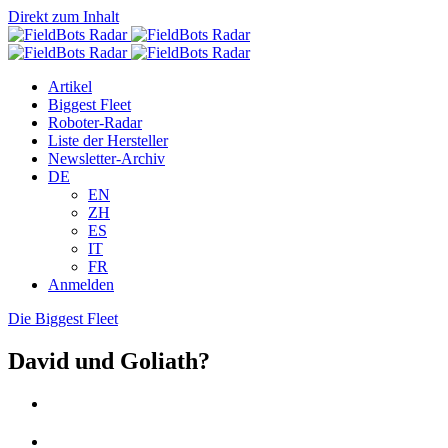
Direkt zum Inhalt
Artikel
Biggest Fleet
Roboter-Radar
Liste der Hersteller
Newsletter-Archiv
DE
EN
ZH
ES
IT
FR
Anmelden
Die Biggest Fleet
David und Goliath?