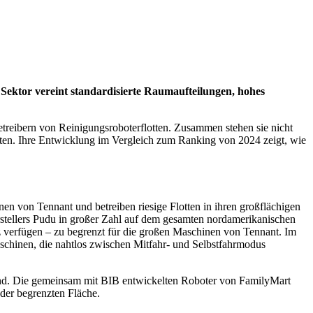
r Sektor vereint standardisierte Raumaufteilungen, hohes
reibern von Reinigungsroboterflotten. Zusammen stehen sie nicht
tten. Ihre Entwicklung im Vergleich zum Ranking von 2024 zeigt, wie
en von Tennant und betreiben riesige Flotten in ihren großflächigen
erstellers Pudu in großer Zahl auf dem gesamten nordamerikanischen
z verfügen – zu begrenzt für die großen Maschinen von Tennant. Im
chinen, die nahtlos zwischen Mitfahr- und Selbstfahrmodus
 sind. Die gemeinsam mit BIB entwickelten Roboter von FamilyMart
 der begrenzten Fläche.