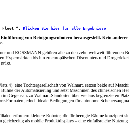
 Fleet “. 
Klicken Sie hier für alle Ergebnisse
die Einführung von Reinigungsrobotern herausgestellt. Kein andere
e.
Denner und ROSSMANN gehören alle zu den zehn weltweit führenden Bet
chen Hypermärkten bis hin zu europäischen Discounter- und Drogerieke
 prägt.
tz 4), eine Tochtergesellschaft von Walmart, setzen beide auf Maschin
 die Bühne der Automatisierung und setzt Maschinen des chinesischen H
len im Gegensatz zu Walmart-Standorten über weitaus begrenzteren Plat
tore-Formaten jedoch ideale Bedingungen für autonome Scheuersaugmas
ilialen erfordern kleinere Roboter, die für beengte Räume konzipiert
 gleichzeitig als mobile Produktdisplays – eine einfallsreiche Nutzung