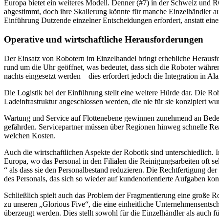
Europa bietet ein weiteres Modell. Denner (#7) in der Schweiz und
abgestimmt, doch ihre Skalierung könnte für manche Einzelhändler auf
Einführung Dutzende einzelner Entscheidungen erfordert, anstatt einer
Operative und wirtschaftliche Herausforderungen
Der Einsatz von Robotern im Einzelhandel bringt erhebliche Herausfo
rund um die Uhr geöffnet, was bedeutet, dass sich die Roboter wäh
nachts eingesetzt werden – dies erfordert jedoch die Integration in A
Die Logistik bei der Einführung stellt eine weitere Hürde dar. Die R
Ladeinfrastruktur angeschlossen werden, die nie für sie konzipiert wu
Wartung und Service auf Flottenebene gewinnen zunehmend an Bedeutu
gefährden. Servicepartner müssen über Regionen hinweg schnelle Reak
welchen Kosten.
Auch die wirtschaftlichen Aspekte der Robotik sind unterschiedlich.
Europa, wo das Personal in den Filialen die Reinigungsarbeiten oft s
“ als dass sie den Personalbestand reduzieren. Die Rechtfertigung der
des Personals, das sich so wieder auf kundenorientierte Aufgaben kon
Schließlich spielt auch das Problem der Fragmentierung eine große Rol
zu unseren „Glorious Five“, die eine einheitliche Unternehmensents
überzeugt werden. Dies stellt sowohl für die Einzelhändler als auch 