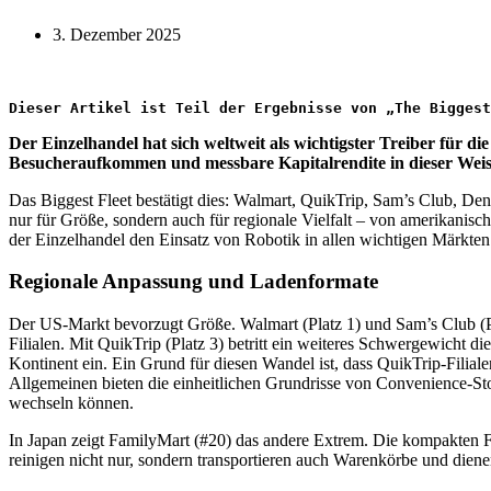
3. Dezember 2025
Dieser Artikel ist Teil der Ergebnisse von „The Biggest
Der Einzelhandel hat sich weltweit als wichtigster Treiber für 
Besucheraufkommen und messbare Kapitalrendite in dieser Weis
Das Biggest Fleet bestätigt dies: Walmart, QuikTrip, Sam’s Club, 
nur für Größe, sondern auch für regionale Vielfalt – von amerikanis
der Einzelhandel den Einsatz von Robotik in allen wichtigen Märkten
Regionale Anpassung und Ladenformate
Der US-Markt bevorzugt Größe. Walmart (Platz 1) und Sam’s Club (Pla
Filialen. Mit QuikTrip (Platz 3) betritt ein weiteres Schwergewicht
Kontinent ein. Ein Grund für diesen Wandel ist, dass QuikTrip-Filia
Allgemeinen bieten die einheitlichen Grundrisse von Convenience-S
wechseln können.
In Japan zeigt FamilyMart (#20) das andere Extrem. Die kompakten F
reinigen nicht nur, sondern transportieren auch Warenkörbe und dienen