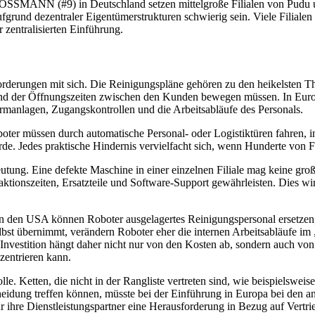
 ROSSMANN (#9) in Deutschland setzen mittelgroße Filialen von Pudu 
grund dezentraler Eigentümerstrukturen schwierig sein. Viele Filialen
 zentralisierten Einführung.
rderungen mit sich. Die Reinigungspläne gehören zu den heikelsten Th
rend der Öffnungszeiten zwischen den Kunden bewegen müssen. In Euro
larmanlagen, Zugangskontrollen und die Arbeitsabläufe des Personals.
oboter müssen durch automatische Personal- oder Logistiktüren fahren,
rde. Jedes praktische Hindernis vervielfacht sich, wenn Hunderte von Fi
ng. Eine defekte Maschine in einer einzelnen Filiale mag keine groß
tionszeiten, Ersatzteile und Software-Support gewährleisten. Dies wi
 In den USA können Roboter ausgelagertes Reinigungspersonal ersetzen
elbst übernimmt, verändern Roboter eher die internen Arbeitsabläufe im 
 Investition hängt daher nicht nur von den Kosten ab, sondern auch von
zentrieren kann.
le. Ketten, die nicht in der Rangliste vertreten sind, wie beispielswei
cheidung treffen können, müsste bei der Einführung in Europa bei den
für ihre Dienstleistungspartner eine Herausforderung in Bezug auf Vert