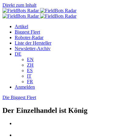
Direkt zum Inhalt
Artikel
Biggest Fleet
Roboter-Radar
Liste der Hersteller
Newsletter-Archiv
DE
EN
ZH
ES
IT
FR
Anmelden
Die Biggest Fleet
Der Einzelhandel ist König