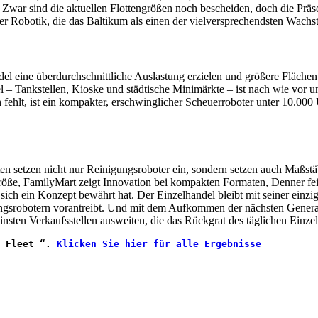
Zwar sind die aktuellen Flottengrößen noch bescheiden, doch die Präse
über Robotik, die das Baltikum als einen der vielversprechendsten Wach
el eine überdurchschnittliche Auslastung erzielen und größere Flächen
 Tankstellen, Kioske und städtische Minimärkte – ist nach wie vor unte
hlt, ist ein kompakter, erschwinglicher Scheuerroboter unter 10.000 
tten setzen nicht nur Reinigungsroboter ein, sondern setzen auch Maßs
öße, FamilyMart zeigt Innovation bei kompakten Formaten, Denner feie
h ein Konzept bewährt hat. Der Einzelhandel bleibt mit seiner einzig
ungsrobotern vorantreibt. Und mit dem Aufkommen der nächsten Genera
nsten Verkaufsstellen ausweiten, die das Rückgrat des täglichen Einzel
 Fleet “. 
Klicken Sie hier für alle Ergebnisse