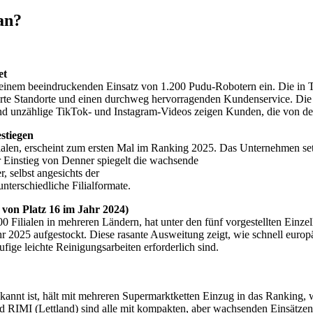
an?
et
t einem beeindruckenden Einsatz von 1.200 Pudu-Robotern ein. Die in T
hrte Standorte und einen durchweg hervorragenden Kundenservice. Di
und unzählige TikTok- und Instagram-Videos zeigen Kunden, die von de
stiegen
lialen, erscheint zum ersten Mal im Ranking 2025. Das Unternehmen set
r Einstieg von Denner spiegelt die wachsende
 selbst angesichts der
nterschiedliche Filialformate.
von Platz 16 im Jahr 2024)
Filialen in mehreren Ländern, hat unter den fünf vorgestellten Einz
2025 aufgestockt. Diese rasante Ausweitung zeigt, wie schnell europäi
fige leichte Reinigungsarbeiten erforderlich sind.
le bekannt ist, hält mit mehreren Supermarktketten Einzug in das Ranki
d RIMI (Lettland) sind alle mit kompakten, aber wachsenden Einsätzen 