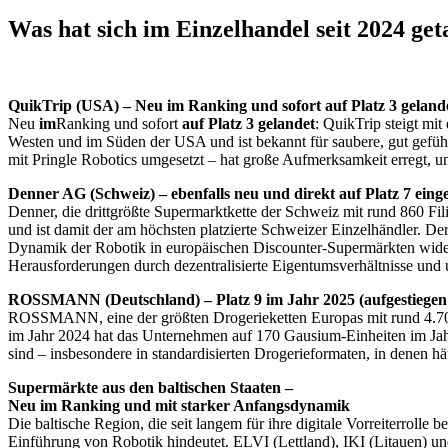
Was hat sich im Einzelhandel seit 2024 get
QuikTrip (USA) – Neu im Ranking und sofort auf Platz 3 geland
Neu
im
Ranking und sofort
auf Platz 3 gelandet
: QuikTrip steigt mi
Westen und im Süden der USA und ist bekannt für saubere, gut gefü
mit Pringle Robotics umgesetzt – hat große Aufmerksamkeit erregt, 
Denner AG (Schweiz) – ebenfalls neu und direkt auf Platz 7 einge
Denner, die drittgrößte Supermarktkette der Schweiz mit rund 860 Fi
und ist damit der am höchsten platzierte Schweizer Einzelhändler. De
Dynamik der Robotik in europäischen Discounter-Supermärkten wider,
Herausforderungen durch dezentralisierte Eigentumsverhältnisse und u
ROSSMANN (Deutschland) – Platz 9 im Jahr 2025 (aufgestiegen 
ROSSMANN, eine der größten Drogerieketten Europas mit rund 4.700 
im Jahr 2024 hat das Unternehmen auf 170 Gausium-Einheiten im Jahr 
sind – insbesondere in standardisierten Drogerieformaten, in denen häu
Supermärkte aus den baltischen Staaten –
Neu im Ranking und mit starker Anfangsdynamik
Die baltische Region, die seit langem für ihre digitale Vorreiterrol
Einführung von Robotik hindeutet. ELVI (Lettland), IKI (Litauen) un