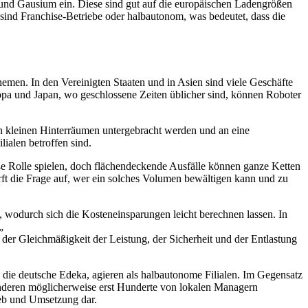
und Gausium ein. Diese sind gut auf die europäischen Ladengrößen
 sind Franchise-Betriebe oder halbautonom, was bedeutet, dass die
emen. In den Vereinigten Staaten und in Asien sind viele Geschäfte
pa und Japan, wo geschlossene Zeiten üblicher sind, können Roboter
 in kleinen Hinterräumen untergebracht werden und an eine
lialen betroffen sind.
e Rolle spielen, doch flächendeckende Ausfälle können ganze Ketten
rft die Frage auf, wer ein solches Volumen bewältigen kann und zu
, wodurch sich die Kosteneinsparungen leicht berechnen lassen. In
„
 der Gleichmäßigkeit der Leistung, der Sicherheit und der Entlastung
se die deutsche Edeka, agieren als halbautonome Filialen. Im Gegensatz
 anderen möglicherweise erst Hunderte von lokalen Managern
rieb und Umsetzung dar.