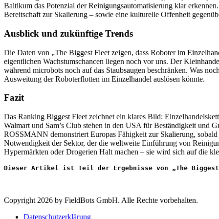
Baltikum das Potenzial der Reinigungsautomatisierung klar erkennen. 
Bereitschaft zur Skalierung – sowie eine kulturelle Offenheit gegen
Ausblick und zukünftige Trends
Die Daten von „The Biggest Fleet zeigen, dass Roboter im Einzelhand
eigentlichen Wachstumschancen liegen noch vor uns. Der Kleinhandel –
während microbots noch auf das Staubsaugen beschränken. Was noch fe
Ausweitung der Roboterflotten im Einzelhandel auslösen könnte.
Fazit
Das Ranking Biggest Fleet zeichnet ein klares Bild: Einzelhandelske
Walmart und Sam’s Club stehen in den USA für Beständigkeit und Gr
ROSSMANN demonstriert Europas Fähigkeit zur Skalierung, sobald sic
Notwendigkeit der Sektor, der die weltweite Einführung von Reinig
Hypermärkten oder Drogerien Halt machen – sie wird sich auf die klei
Dieser Artikel ist Teil der Ergebnisse von „The Biggest
Copyright 2026 by FieldBots GmbH. Alle Rechte vorbehalten.
Datenschutzerklärung