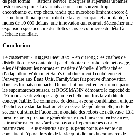
de petit format — stations-service, kiosques et supérettes urbaines —
reste sous-exploité. Les robots actuels sont souvent trop
encombrants ou trop chers, tandis que microbots limitent encore à
l'aspiration. Il manque un robot de lavage compact et abordable, à
moins de 10 000 dollars, une innovation qui pourrait déclencher une
expansion spectaculaire des flottes dans le commerce de détail à
l'échelle mondiale.
Conclusion
Le classement « Biggest Fleet 2025 » en dit long : les chaînes de
distribution ne se contentent pas d’adopter des robots de nettoyage,
elles définissent les normes en matière d’échelle, d’efficacité et
d’adaptation. Walmart et Sam’s Club incarnent la cohérence et
l’envergure aux États-Unis, FamilyMart fait preuve d’innovation
dans les formats compacts, Denner fait une entrée remarquée parmi
les supermarchés suisses, et ROSSMANN démontre la capacité de
l’Europe à se développer à grande échelle une fois la validité du
concept établie. Le commerce de détail, avec sa combinaison unique
d’échelle, de standardisation et de nécessité opérationnelle, reste le
secteur qui stimule l’adoption mondiale des robots de nettoyage. Et à
mesure que la prochaine génération de machines compactes arrive,
la transformation ne s’arrêtera pas aux hypermarchés ou aux
pharmacies — elle s’étendra aux plus petits points de vente qui
constituent l’épine dorsale de la vie quotidienne du commerce de