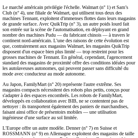
Le marché américain privilégie l'échelle. Walmart (n° 1) et Sam’s
Club (n° 4), une filiale de Walmart, qui utilisent tous deux des
machines Tennant, exploitent d'immenses flottes dans leurs magasins
de grande surface. Avec QuikTrip (n° 3), un autre poids lourd fait
son entrée sur la scène de l'automatisation, en déployant en grand
nombre des machines Pudu — du fabricant chinois — à travers le
continent nord-américain. L'une des raisons de cette évolution est
que, contrairement aux magasins Walmart, les magasins QuikTrip
disposent d'un espace bien plus limité — trop restreint pour les
grosses machines de Tennant. En général, cependant, l'agencement
standard des magasins de proximité offre des conditions idéales pour
les autolaveuses autonomes, qui peuvent passer sans difficulté du
mode avec conducteur au mode autonome.
Au Japon, FamilyMart (n° 20) représente l'autre extrême. Ses
magasins compacts nécessitent des robots plus petits, conçus pour
s'adapter à des espaces encombrés. Les robots de FamilyMart,
développés en collaboration avec BIB, ne se contentent pas de
nettoyer : ils transportent également des paniers de marchandises,
faisant ainsi office de présentoirs mobiles — une utilisation
ingénieuse d'une surface au sol limitée.
L'Europe offre un autre modèle. Denner (n° 7) en Suisse et
ROSSMANN (n° 9) en Allemagne exploitent des magasins de taille