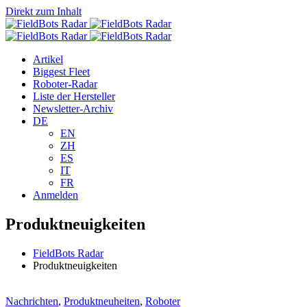
Direkt zum Inhalt
Artikel
Biggest Fleet
Roboter-Radar
Liste der Hersteller
Newsletter-Archiv
DE
EN
ZH
ES
IT
FR
Anmelden
Produktneuigkeiten
FieldBots Radar
Produktneuigkeiten
Nachrichten
,
Produktneuheiten
,
Roboter